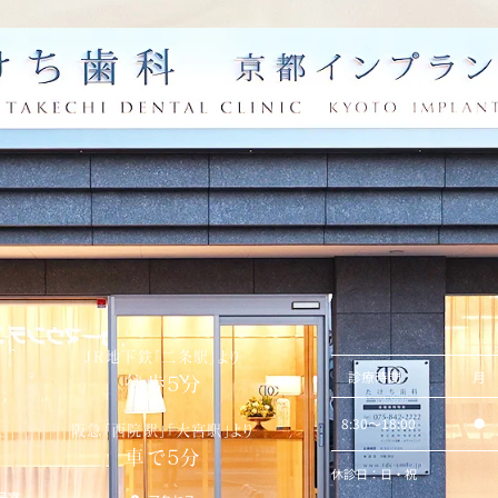
初診の方のみ
JR地下鉄「二条駅」より
診療時間
月
徒歩5分
8:30〜18:00
●
阪急「西院駅」「大宮駅」より
車で5分
休診日：日・祝
号室