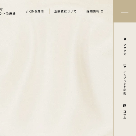
まな
よくある質問
治療費について
採用情報
ラント治療法
アクセス
インプラント症例
UMN
コラム