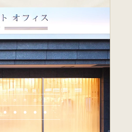
火
水
木
金
土
日
●
●
●
●
●
–