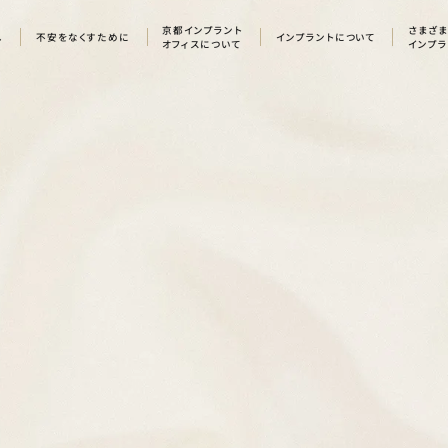
京都インプラント
さまざ
へ
不安をなくすために
インプラントについて
オフィスについて
インプ
COL